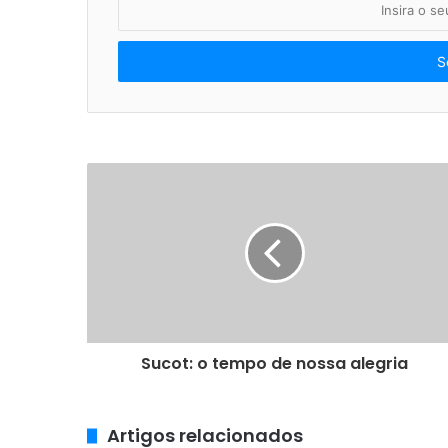
o
seu
endereço
de
email
Sucot: o tempo de nossa alegria
Artigos relacionados