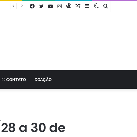
Facebook
Twitter
YouTube
Instagram
Entrar
Artigo
Barra
Switch
Procurar
aleatório
Lateral
skin
por
CONTATO
DOAÇÃO
28 a 30 de