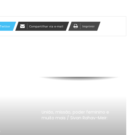
Quem eu sou? Eu me conheço?
Twitter
Compartilhar via e-mail
Imprimir
Ex Miss Israel decide que não vai
usar roupas imodestas
Você não vai acreditar onde está
sendo construído um primeiro
MIKVÉ.
Editar Guia completo para educar
filhos
União, missão, poder feminino e
muito mais / Sivan Rahav-Meir:
r