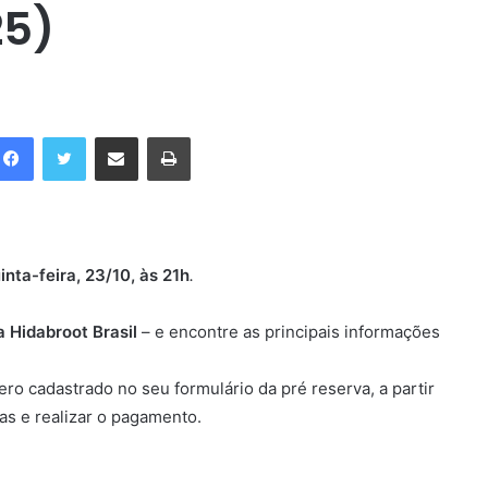
25)
Facebook
Twitter
Compartilhar via e-mail
Imprimir
ta-feira, 23/10, às 21h
.
Tsiniut (modéstia), prisão ou
a Hidabroot Brasil
– e encontre as principais informações
liberdade!?!?!
ro cadastrado no seu formulário da pré reserva, a partir
vas e realizar o pagamento.
Você gostaria de ter um Mikve em
sua própria casa?