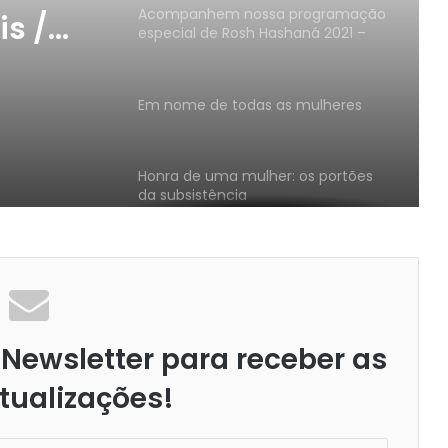
Acompanhem nossa programação
s /
especial de Rosh Hashaná 2021 –
5781 pelo canal do YouTube
Em nome de todas as mulheres
Honra de uma mulher: os portões
da subsistência
Tsiniut (modéstia), prisão ou
liberdade!?!?!
Newsletter para receber as
Você gostaria de ter um Mikve em
sua própria casa?
tualizações!
Quem eu sou? Eu me conheço?