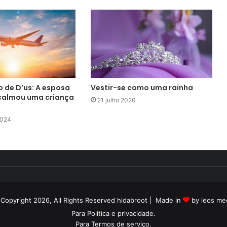
especial de Rosh Hashaná 2021 –
5781 pelo canal do YouTube
Em nome de todas as mulheres
Honra de uma mulher: os portões
da subsistência
o de D’us: A esposa
Vestir-se como uma rainha
calmou uma criança
21 julho 2020
2024
Copyright 2026, All Rights Reserved hidabroot | Made in
by leos me
Para
Politica e privacidade
.
Para
Termos de serviço
.