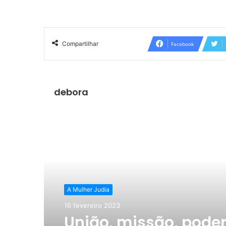
Compartilhar
Facebook
debora
Ler o Próximo
A Mulher Judia
16 fevereiro 2023
União, missão, pode