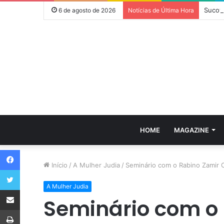
Sucot:
6 de agosto de 2026
Notícias de Última Hora
HOME
MAGAZINE
Facebook
Início
/
A Mulher Judia
/
Seminário com o Rabino Zamir
Twitter
A Mulher Judia
Compartilhar via e-mail
Seminário com o 
Imprimir