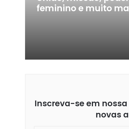
feminino e muito mai
Sivan Rahav-Meir:
Inscreva-se em nossa 
novas a
Insira