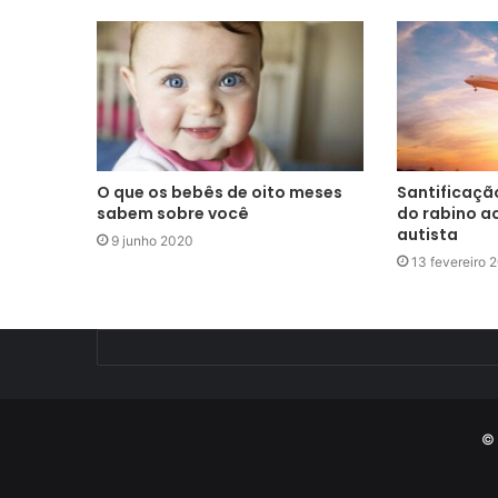
O que os bebês de oito meses
Santificaçã
sabem sobre você
do rabino a
autista
9 junho 2020
13 fevereiro 
© 