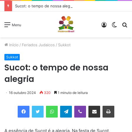
Sucot: o tempo de nossa alegria
Entrar
Switch
P
Menu
skin
p
Início
/
Feriados Judaicos
/
Sukkot
Sukkot
Sucot: o tempo de nossa
alegria
16 outubro 2024
320
1 minuto de leitura
Facebook
Twitter
WhatsApp
Telegram
Viber
Compartilhar via e-mail
Imprimir
A essência de Sucot é a alegria. Na festa de Sucot,