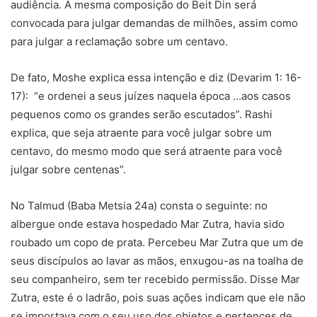
audiência. A mesma composição do Beit Din será
convocada para julgar demandas de milhões, assim como
para julgar a reclamação sobre um centavo.
De fato, Moshe explica essa intenção e diz (Devarim 1: 16-
17): “e ordenei a seus juízes naquela época …aos casos
pequenos como os grandes serão escutados”. Rashi
explica, que seja atraente para você julgar sobre um
centavo, do mesmo modo que será atraente para você
julgar sobre centenas”.
No Talmud (Baba Metsia 24a) consta o seguinte: no
albergue onde estava hospedado Mar Zutra, havia sido
roubado um copo de prata. Percebeu Mar Zutra que um de
seus discípulos ao lavar as mãos, enxugou-as na toalha de
seu companheiro, sem ter recebido permissão. Disse Mar
Zutra, este é o ladrão, pois suas ações indicam que ele não
se importava com o seu uso dos objetos e pertences de