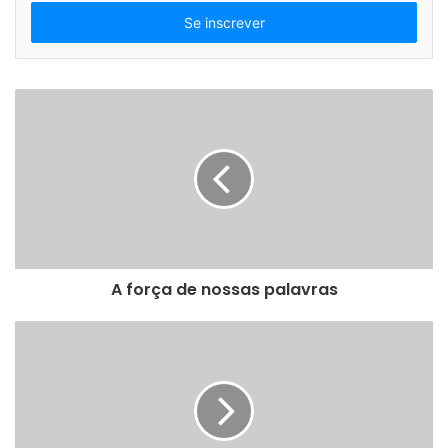
seu
endereço
de
email
A força de nossas palavras