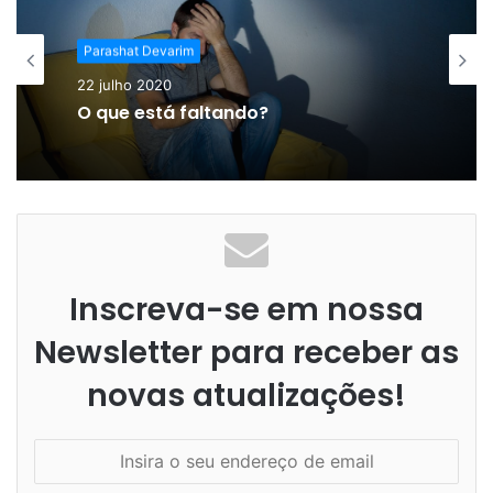
Parashat Devarim
22 julho 2020
O que está faltando?
Inscreva-se em nossa
Newsletter para receber as
novas atualizações!
Insira
o