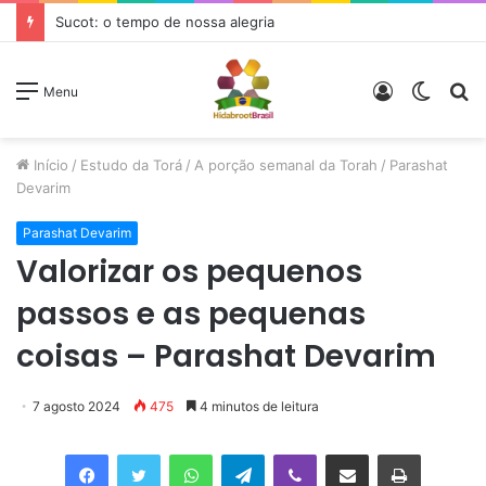
Sucot: o tempo de nossa alegria
Entrar
Switch
P
Menu
skin
p
Início
/
Estudo da Torá
/
A porção semanal da Torah
/
Parashat
Devarim
Parashat Devarim
Valorizar os pequenos
passos e as pequenas
coisas – Parashat Devarim
7 agosto 2024
475
4 minutos de leitura
Facebook
Twitter
WhatsApp
Telegram
Viber
Compartilhar via e-mail
Imprimir