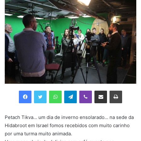
Facebook
Twitter
WhatsApp
Telegram
Viber
Compartilhar via e-mail
Imprimir
Petach Tikva… um dia de inverno ensolarado… na sede da
Hidabroot em Israel fomos recebidos com muito carinho
por uma turma muito animada.