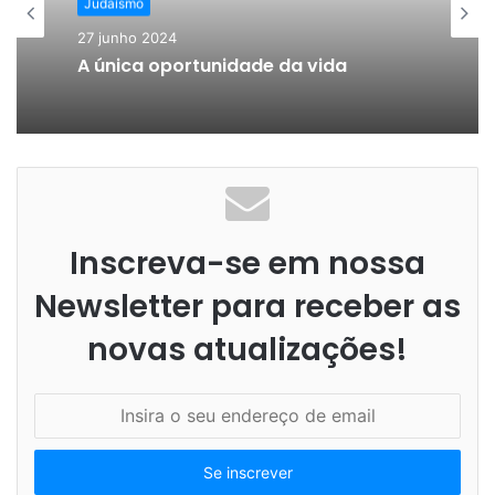
Judaísmo
27 junho 2024
A única oportunidade da vida
Inscreva-se em nossa
Newsletter para receber as
novas atualizações!
I
n
s
i