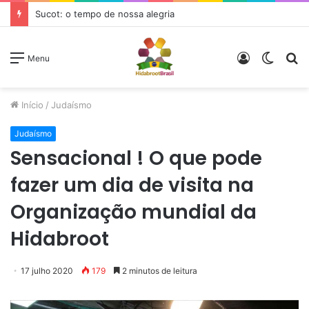
Sucot: o tempo de nossa alegria
Entrar
Switc
P
Menu
skin
p
Início
/
Judaísmo
Judaísmo
Sensacional ! O que pode
fazer um dia de visita na
Organização mundial da
Hidabroot
17 julho 2020
179
2 minutos de leitura