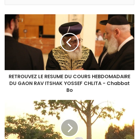
r
a
o
s
e
u
e
n
d
e
r
e
RETROUVEZ LE RESUME DU COURS HEBDOMADAIRE
ç
DU GAON RAV ITSHAK YOSSEF CHLITA - Chabbat
o
Bo
d
e
e
m
a
i
l