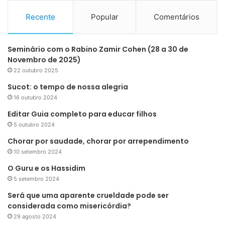
r
p
Recente
Popular
Comentários
o
r
:
Seminário com o Rabino Zamir Cohen (28 a 30 de
Novembro de 2025)
22 outubro 2025
Sucot: o tempo de nossa alegria
16 outubro 2024
Editar Guia completo para educar filhos
5 outubro 2024
Chorar por saudade, chorar por arrependimento
10 setembro 2024
O Guru e os Hassidim
5 setembro 2024
Será que uma aparente crueldade pode ser
considerada como misericórdia?
29 agosto 2024