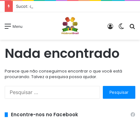
Sucot: o tempo de nossa alegria
Entrar
Switc
P
Menu
skin
p
Nada encontrado
Parece que não conseguimos encontrar o que você está
procurando. Talvez a pesquisa possa ajudar.
P
e
s
q
Encontre-nos no Facebook
u
i
s
a