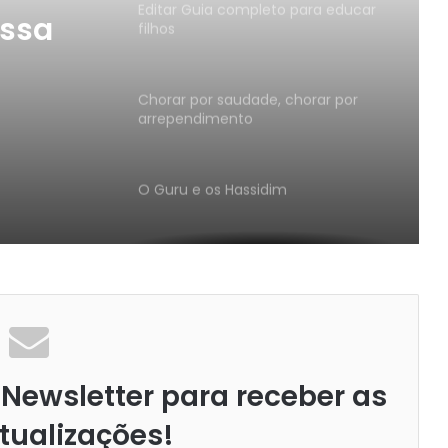
Editar Guia completo para educar
ossa
filhos
Chorar por saudade, chorar por
arrependimento
O Guru e os Hassidim
Será que uma aparente crueldade
pode ser considerada como
misericórdia?
Tefilá – trabalho do coração
Newsletter para receber as
A conexão entre o preceito de
tualizações!
respeitar o Shabat e o preceito de