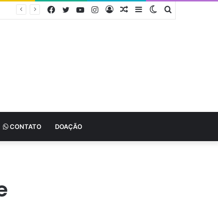
Facebook
Twitter
YouTube
Instagram
Entrar
Artigo
Barra
Switch
Procurar
aleatório
Lateral
skin
por
CONTATO
DOAÇÃO
e