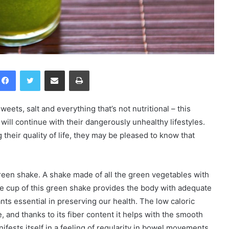
Facebook
Twitter
Compartilhar via e-mail
Imprimir
eets, salt and everything that’s not nutritional – this
ill continue with their dangerously unhealthy lifestyles.
their quality of life, they may be pleased to know that
reen shake. A shake made of all the green vegetables with
ne cup of this green shake provides the body with adequate
nts essential in preserving our health. The low caloric
e, and thanks to its fiber content it helps with the smooth
nifests itself in a feeling of regularity in bowel movements.