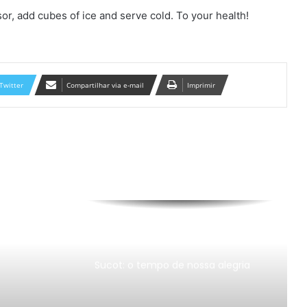
sor, add cubes of ice and serve cold. To your health!
A conexão entre o preceito de
respeitar o Shabat e o preceito de
respeitar os pais
Twitter
Compartilhar via e-mail
Imprimir
O que comemoramos em Tu B’Av?
Amanhã 9 de AV a partir das 12:30 !
Uma oração mundial do Muro das
Lamentações
Seminário com o Rabino Zamir
Cohen (28 a 30 de Novembro de
2025)
Sucot: o tempo de nossa alegria