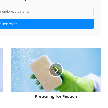
respeitar os pais
O que comemoramos em Tu B’Av?
Amanhã 9 de AV a partir das 12:30 !
Uma oração mundial do Muro das
Lamentações
Seminário com o Rabino Zamir
Cohen (28 a 30 de Novembro de
2025)
Sucot: o tempo de nossa alegria
Editar Guia completo para educar
Preparing for Pesach
filhos