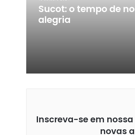
Sucot: o tempo de n
alegria
Inscreva-se em nossa 
novas a