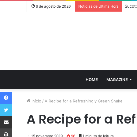
Sucot:
6 de agosto de 2026
Notícias de Última Hora
HOME
MAGAZINE
Facebook
Início
/
A Recipe for a Refreshingly Green Shake
Twitter
A Recipe for a Re
Compartilhar via e-mail
Imprimir
15 novembro 2019
96
1 minuto de leitura