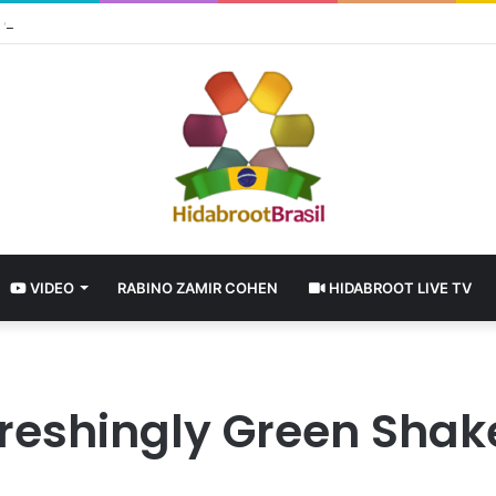
 o tempo de nossa alegria
VIDEO
RABINO ZAMIR COHEN
HIDABROOT LIVE TV
freshingly Green Shak