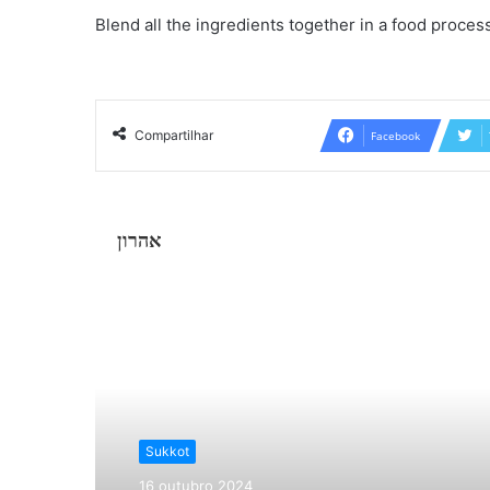
Blend all the ingredients together in a food proces
Compartilhar
Facebook
אהרון
Ler o Próximo
Sukkot
16 outubro 2024