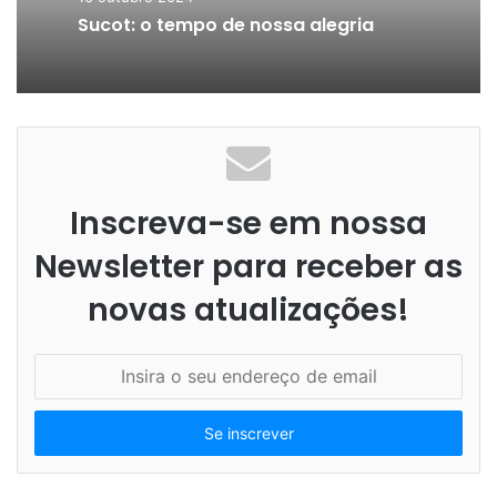
Sucot: o tempo de nossa alegria
Inscreva-se em nossa
Newsletter para receber as
novas atualizações!
I
n
s
i
r
a