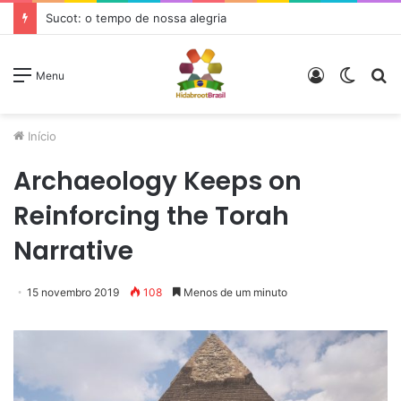
Sucot: o tempo de nossa alegria
Entrar
Switc
P
Menu
skin
p
Início
Archaeology Keeps on
Reinforcing the Torah
Narrative
15 novembro 2019
108
Menos de um minuto