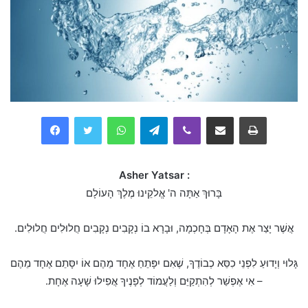
Facebook
Twitter
WhatsApp
Telegram
Viber
Compartilhar via e-mail
Imprimir
Asher Yatsar :
בָּרוּךְ אַתָּה ה' אֱלקֵינוּ מֶלֶךְ הָעוֹלָם
אֲשֶׁר יָצַר אֶת הָאָדָם בְּחָכְמָה, וּבָרָא בוֹ נְקָבִים נְקָבִים חֲלוּלִים חֲלוּלִים.
גָּלוּי וְיָדוּעַ לִפְנֵי כִסֵּא כְבוֹדֶךָ, שֶׁאִם יִפָּתֵחַ אֶחָד מֵהֶם אוֹ יִסָּתֵם אֶחָד מֵהֶם
– אִי אֶפְשַׁר לְהִתְקַיֵּם וְלַעֲמוֹד לְפָנֶיךָ אֲפִילוּ שָׁעָה אֶחָת.