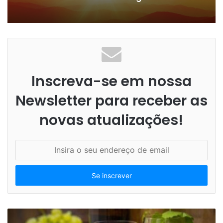
Inscreva-se em nossa
Newsletter para receber as
novas atualizações!
I
n
s
i
r
a
o
s