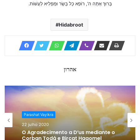
בָּרוּךְ אַתָּה ה', רוֹפֵא כָל בָּשָׂר וּמַפְלִיא לַעֲשׁוֹת.
Hidabroot
אהרון
Parashat Vayikra
22 julho 2020
O Agradecimento a D’us mediante o
Corban Todá e Bircat Hagomel