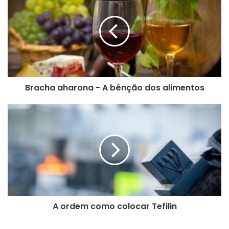
e
u
e
n
d
e
r
e
Bracha aharona - A bênção dos alimentos
ç
o
d
e
e
m
a
i
l
A ordem como colocar Tefilin