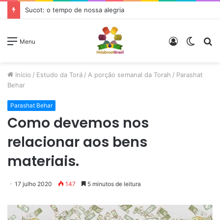
Sucot: o tempo de nossa alegria
Entrar
Switc
P
Menu
skin
p
Início
/
Estudo da Torá
/
A porção semanal da Torah
/
Parashat
Behar
Parashat Behar
Como devemos nos
relacionar aos bens
materiais.
17 julho 2020
147
5 minutos de leitura