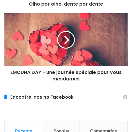
Olho por olho, dente por dente
ç
o
d
e
e
m
a
i
l
EMOUNA DAY - une journée spéciale pour vous
mesdames
Encontre-nos no Facebook
Recente
Popular
Comentários