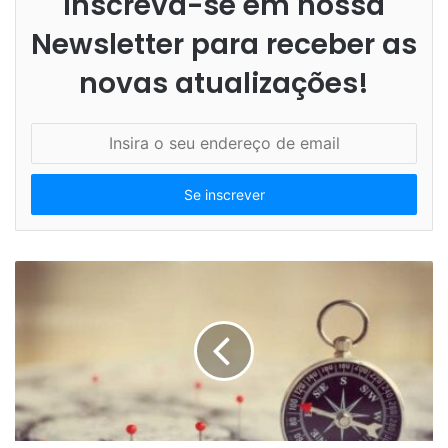
Inscreva-se em nossa
Newsletter para receber as
novas atualizações!
I
n
s
i
r
a
o
s
e
u
e
n
d
e
r
e