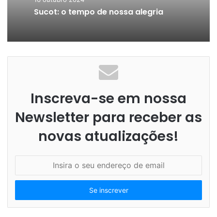
Sucot: o tempo de nossa alegria
Inscreva-se em nossa
Newsletter para receber as
novas atualizações!
I
n
s
i
r
a