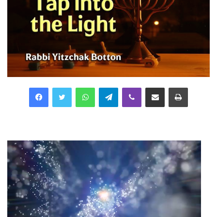
Facebook
Twitter
WhatsApp
Telegram
Viber
Compartilhar via e-mail
Imprimir