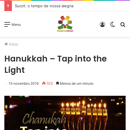
Sucot: o tempo de nossa alegria
Entrar
Switc
P
Menu
skin
p
Início
Hanukkah – Tap into the
Light
15 novembro 2019
103
Menos de um minuto