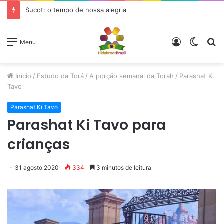
Sucot: o tempo de nossa alegria
Entrar
Switc
P
Menu
skin
p
Início
/
Estudo da Torá
/
A porção semanal da Torah
/
Parashat Ki
Tavo
Parashat Ki Tavo
Parashat Ki Tavo para
crianças
31 agosto 2020
334
3 minutos de leitura