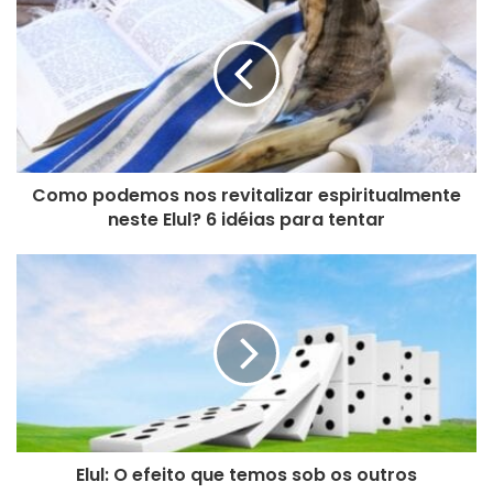
e
u
e
n
d
e
r
e
Como podemos nos revitalizar espiritualmente
ç
neste Elul? 6 idéias para tentar
o
d
e
e
m
a
i
l
Elul: O efeito que temos sob os outros