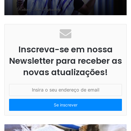
Inscreva-se em nossa
Newsletter para receber as
novas atualizações!
I
n
s
i
r
a
o
s