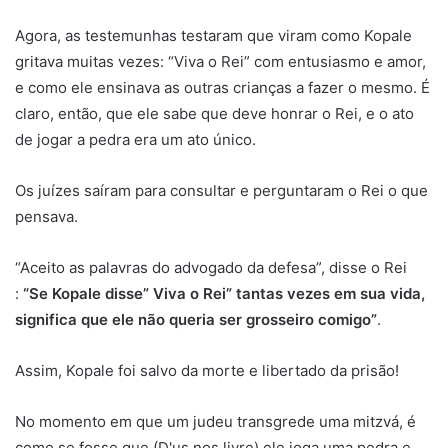
Agora, as testemunhas testaram que viram como Kopale
gritava muitas vezes: “Viva o Rei” com entusiasmo e amor,
e como ele ensinava as outras crianças a fazer o mesmo. É
claro, então, que ele sabe que deve honrar o Rei, e o ato
de jogar a pedra era um ato único.
Os juízes saíram para consultar e perguntaram o Rei o que
pensava.
“Aceito as palavras do advogado da defesa”, disse o Rei
:
“Se Kopale disse” Viva o Rei” tantas vezes em sua vida,
significa que ele não queria ser grosseiro comigo”
.
Assim, Kopale foi salvo da morte e libertado da prisão!
No momento em que um judeu transgrede uma mitzvá, é
como se fosse que (D'us nos livre) ele joga uma pedra e