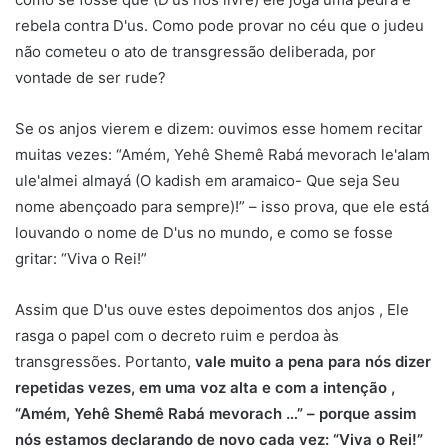
rebela contra D'us. Como pode provar no céu que o judeu
não cometeu o ato de transgressão deliberada, por
vontade de ser rude?
Se os anjos vierem e dizem: ouvimos esse homem recitar
muitas vezes: “Amém, Yehê Shemê Rabá mevorach le'alam
ule'almei almayá (O kadish em aramaico- Que seja Seu
nome abençoado para sempre)!” – isso prova, que ele está
louvando o nome de D'us no mundo, e como se fosse
gritar: “Viva o Rei!”
Assim que D'us ouve estes depoimentos dos anjos , Ele
rasga o papel com o decreto ruim e perdoa às
transgressões. Portanto,
vale muito a pena para nós dizer
repetidas vezes, em uma voz alta e com a intenção ,
“Amém, Yehê Shemê Rabá mevorach …” – porque assim
nós estamos declarando de novo cada vez: “Viva o Rei!”