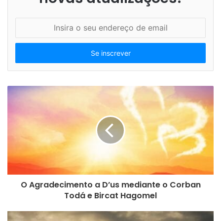
I
n
s
i
r
a
o
s
e
u
e
n
d
e
r
e
O Agradecimento a D’us mediante o Corban
ç
Todá e Bircat Hagomel
o
d
e