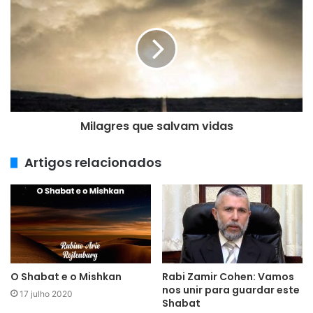
e
m
a
i
l
Milagres que salvam vidas
Artigos relacionados
O Shabat e o Mishkan
Rabi Zamir Cohen: Vamos
nos unir para guardar este
17 julho 2020
Shabat