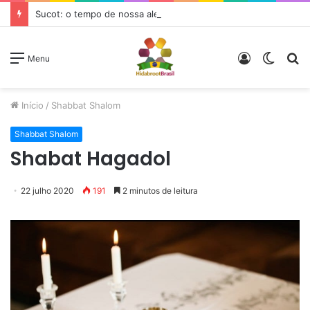
Sucot: o tempo de nossa alegria
Entrar
Switc
P
Menu
skin
p
Início
/
Shabbat Shalom
Shabbat Shalom
Shabat Hagadol
22 julho 2020
191
2 minutos de leitura