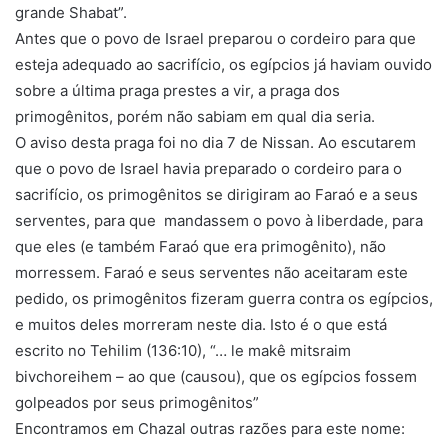
grande Shabat”.
Antes que o povo de Israel preparou o cordeiro para que
esteja adequado ao sacrifício, os egípcios já haviam ouvido
sobre a última praga prestes a vir, a praga dos
primogênitos, porém não sabiam em qual dia seria.
O aviso desta praga foi no dia 7 de Nissan. Ao escutarem
que o povo de Israel havia preparado o cordeiro para o
sacrifício, os primogênitos se dirigiram ao Faraó e a seus
serventes, para que mandassem o povo à liberdade, para
que eles (e também Faraó que era primogênito), não
morressem. Faraó e seus serventes não aceitaram este
pedido, os primogênitos fizeram guerra contra os egípcios,
e muitos deles morreram neste dia. Isto é o que está
escrito no Tehilim (136:10), “… le makê mitsraim
bivchoreihem – ao que (causou), que os egípcios fossem
golpeados por seus primogênitos”
Encontramos em Chazal outras razões para este nome: