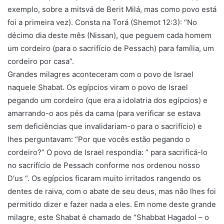
exemplo, sobre a mitsvá de Berit Milá, mas como povo está
foi a primeira vez). Consta na Torá (Shemot 12:3): “No
décimo dia deste mês (Nissan), que peguem cada homem
um cordeiro (para o sacrifício de Pessach) para família, um
cordeiro por casa”.
Grandes milagres aconteceram com o povo de Israel
naquele Shabat. Os egípcios viram o povo de Israel
pegando um cordeiro (que era a idolatria dos egípcios) e
amarrando-o aos pés da cama (para verificar se estava
sem deficiências que invalidariam-o para o sacrifício) e
lhes perguntavam: “Por que vocês estão pegando o
cordeiro?” O povo de Israel respondia: ” para sacrificá-lo
no sacrifício de Pessach conforme nos ordenou nosso
D'us “. Os egípcios ficaram muito irritados rangendo os
dentes de raiva, com o abate de seu deus, mas não lhes foi
permitido dizer e fazer nada a eles. Em nome deste grande
milagre, este Shabat é chamado de “Shabbat Hagadol – o