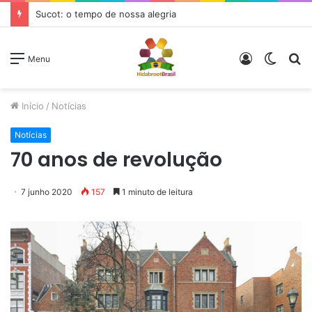
Sucot: o tempo de nossa alegria
Entrar
Switc
P
Menu
skin
p
Início
/
Notícias
Notícias
70 anos de revolução
7 junho 2020
157
1 minuto de leitura