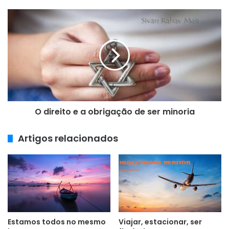
o
d
e
e
m
a
i
l
O direito e a obrigação de ser minoria
Artigos relacionados
Estamos todos no mesmo
Viajar, estacionar, ser