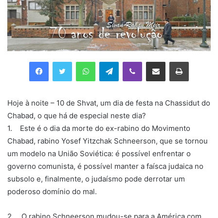
Facebook
Twitter
WhatsApp
Telegram
Viber
Compartilhar via e-mail
Imprimir
Hoje à noite – 10 de Shvat, um dia de festa na Chassidut do
Chabad, o que há de especial neste dia?
1. Este é o dia da morte do ex-rabino do Movimento
Chabad, rabino Yosef Yitzchak Schneerson, que se tornou
um modelo na União Soviética: é possível enfrentar o
governo comunista, é possível manter a faísca judaica no
subsolo e, finalmente, o judaísmo pode derrotar um
poderoso domínio do mal.
2. O rabino Schneerson mudou-se para a América com