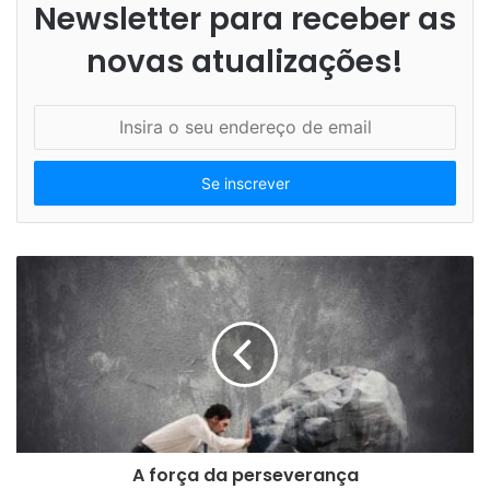
Newsletter para receber as
novas atualizações!
I
n
s
i
r
a
o
s
e
u
e
n
d
e
r
e
A força da perseverança
ç