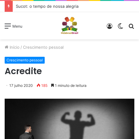
Sucot: o tempo de nossa alegria
Entrar
Switc
P
Menu
skin
p
Início
/
Crescimento pessoal
Crescimento pessoal
Acredite
17 julho 2020
185
1 minuto de leitura