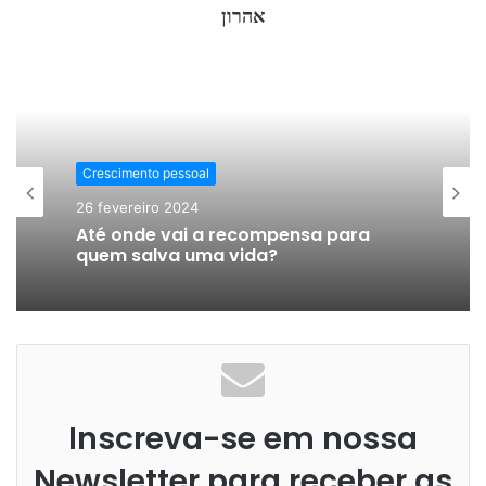
אהרון
Crescimento pessoal
26 fevereiro 2024
Crescimento pessoal
Até onde vai a recompensa para
20 fevereiro 2024
quem salva uma vida?
O Livre Arbítrio em Ação – Rabino
Akiva Tatz
Inscreva-se em nossa
Newsletter para receber as