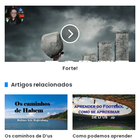
d
e
e
m
a
i
l
Forte!
Artigos relacionados
Os caminhos de D’us
Como podemos aprender