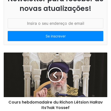
novas atualizações!
I
n
s
i
r
a
o
s
e
u
e
n
d
e
r
e
Cours hebdomadaire du Richon Létsion HaRav
ç
Its’hak Yossef
o