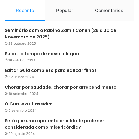
r
p
Recente
Popular
Comentários
o
r
:
Seminário com o Rabino Zamir Cohen (28 a 30 de
Novembro de 2025)
22 outubro 2025
Sucot: o tempo de nossa alegria
16 outubro 2024
Editar Guia completo para educar filhos
5 outubro 2024
Chorar por saudade, chorar por arrependimento
10 setembro 2024
O Guru e os Hassidim
5 setembro 2024
Será que uma aparente crueldade pode ser
considerada como misericórdia?
29 agosto 2024