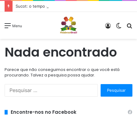
Sucot: o tempo de nossa alegria
Entrar
Switc
P
Menu
skin
p
Nada encontrado
Parece que não conseguimos encontrar o que você está
procurando. Talvez a pesquisa possa ajudar.
P
e
s
q
Encontre-nos no Facebook
u
i
s
a