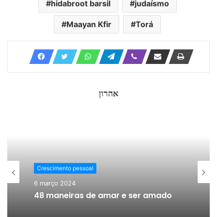
hidabroot barsil
judaísmo
Maayan Kfir
Torá
אהרון
Crescimento pessoal
6 março 2024
48 maneiras de amar e ser amado