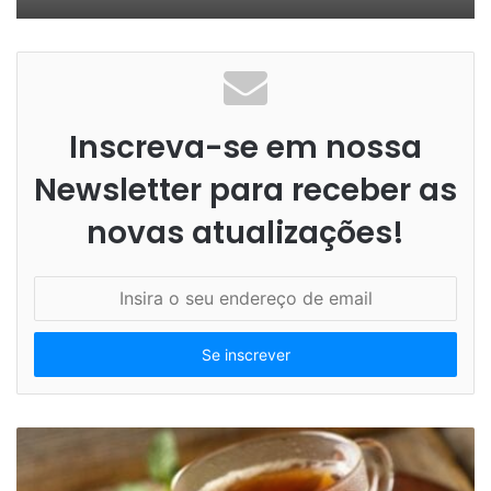
Inscreva-se em nossa
Newsletter para receber as
novas atualizações!
I
n
s
i
r
a
o
s
e