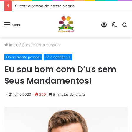
Sucot: o tempo de nossa alegria
Entrar
Switc
P
Menu
skin
p
Início
/
Crescimento pessoal
Crescimento pessoal
Fé e confiância
Eu sou bom com D’us sem
Seus Mandamentos!
21 julho 2020
209
5 minutos de leitura