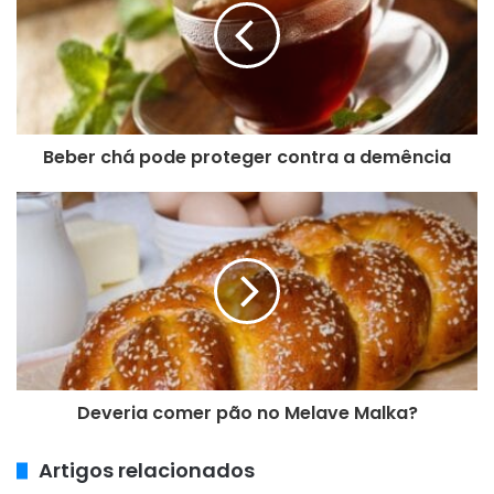
u
e
n
d
e
r
e
Beber chá pode proteger contra a demência
ç
o
d
e
e
m
a
i
l
Deveria comer pão no Melave Malka?
Artigos relacionados