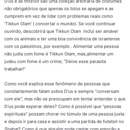
D'us e as mitzvot são uma coleção arbitrária de costumes
não obrigatórios que apenas os tolos se apegam e as
cumprem em vez de lidar com problemas reais como
'Tikkun Olam' ( concertar o mundo). Se você continuar
ouvindo, descobrirá que Tikkun Olam inclui ser amável
com os animais e ter uma boa convivência de israelense
com os palestinos, por exemplo . Alimentar uma pessoa
não judia com fome é Tikkun Olam, mas,alimentar um
judeu com fome é um crime; “Deixe esse parasita
trabalhar!”
Como você explica esse fenômeno de pessoas que
constantemente falam sobre D'us e sempre “conversam
com ele”, mas não se preocupam em tentar entender o que
D'us pode esperar deles? Como é possível que “pessoas
espirituais” possam chorar no túmulo de uma pessoa justa
e depois ir para casa e assistir a uma partida de futebol no
Shabat? Como é que alguém pode cantar com emoção a