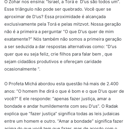
O Zohar nos ensina: “Israel, a Torá e D'us são todos um”.
Esse triângulo não pode ser quebrado. Você quer se
aproximar de D'us? Essa proximidade é alcançada
exclusivamente pela Torá e pelas mitzvot. Nossa geração
não é a primeira a perguntar “O que D'us quer de mim
exatamente?” Nós também não somos a primeira geração
a ser seduzida a dar respostas alternativas como: “D'us
quer que eu seja feliz, crie filhos para falar bem , que
sejam cidadãos produtivos e ofereçam caridade
ocasionalmente “.
O Profeta Michá abordou esta questão há mais de 2.400
anos: “O homem lhe dirá o que é bom e o que D'us quer de
você?” E ele responde: “apenas fazer justiça, amar a
bondade e andar humildemente com seu D'us”. O Radak
explica que “fazer justiça” significa todas as leis judaicas
entre um homem e outro. “Amar a bondade” significa fazer
acima do que você tem que fazer, mas de acordo com o