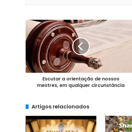
a
o
s
e
u
e
n
d
e
r
e
ç
o
Escutar a orientação de nossos
d
mestres, em qualquer circunstância
e
e
m
Artigos relacionados
a
i
l