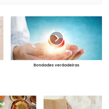
Shaná Tová e deliciosa! Comida
Judaica : As receitas, e a dicas de
mesa Kosher para Rosh Hashaná
Comida judaica para Rosh Hashná:
Shaná Tová e deliciosa! – Prato
principal
Comida Judaica para Rosh Hashná:
Shaná Tová e deliciosa! – 1o prato
Bondades verdadeiras
A essência do dia de Rosh Hashaná
Rosh Hashana 2020 – Eu me
importo! – Hidabroot Brasil