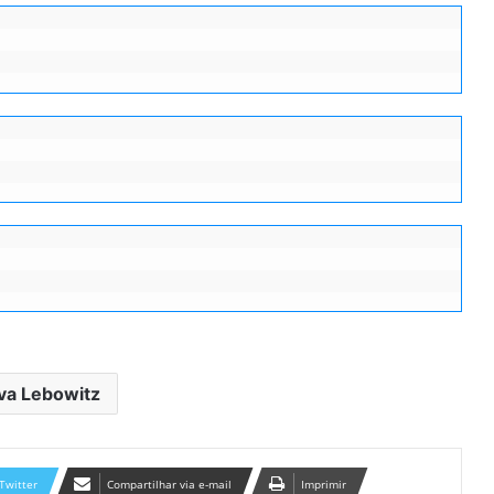
Rav Sanny para Rosh Hashaná
va Lebowitz
Salvções aparentemente
impossíveis de acontecer,
Twitter
Compartilhar via e-mail
Imprimir
apareceram do nada