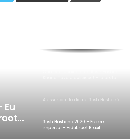
Shaná Tová e deliciosa! Comida
Judaica : As receitas, e a dicas de
mesa Kosher para Rosh Hashaná
Comida judaica para Rosh Hashná:
Shaná Tová e deliciosa! – Prato
principal
Comida Judaica para Rosh Hashná:
Shaná Tová e deliciosa! – 1o prato
A essência do dia de Rosh Hashaná
 Eu
root
Rosh Hashana 2020 – Eu me
importo! – Hidabroot Brasil