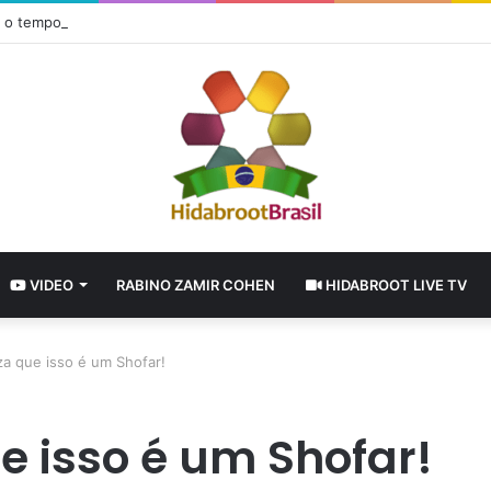
 o tempo de nossa alegria
VIDEO
RABINO ZAMIR COHEN
HIDABROOT LIVE TV
a que isso é um Shofar!
e isso é um Shofar!