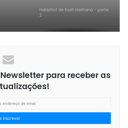
Halachot de Rosh Hashaná – parte
2
Halachot de Rosh Hashaná – parte
1ju
A ordem e as Bençãos de Rosh
Hashaná
Newsletter para receber as
tualizações!
Rav Sanny para Rosh Hashaná
Salvções aparentemente
impossíveis de acontecer,
apareceram do nada