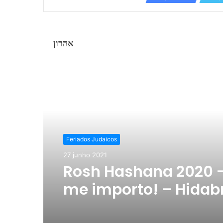
אהרון
Ler o Próximo
Feriados Judaicos
27 junho 2021
Rosh Hashana 2020 –
me importo! – Hidab
Brasil