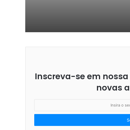
Inscreva-se em nossa 
novas a
I
n
s
i
r