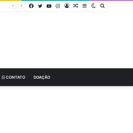
Facebook
Twitter
YouTube
Instagram
Entrar
Artigo
Barra
Switch
Procurar
aleatório
Lateral
skin
por
CONTATO
DOAÇÃO