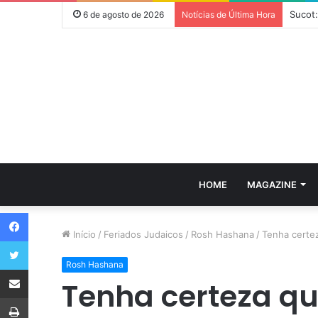
Sucot:
6 de agosto de 2026
Notícias de Última Hora
HOME
MAGAZINE
Facebook
Início
/
Feriados Judaicos
/
Rosh Hashana
/
Tenha certez
Twitter
Rosh Hashana
Compartilhar via e-mail
Tenha certeza qu
Imprimir