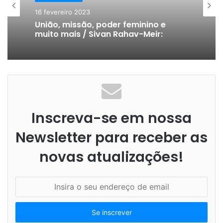
16 fevereiro 2023
União, missão, poder feminino e
muito mais / Sivan Rahav-Meir:
Inscreva-se em nossa
Newsletter para receber as
novas atualizações!
I
n
s
i