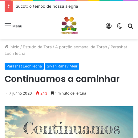
Sucot: o tempo de nossa alegria
Entrar
Switc
P
Menu
skin
p
Início
/
Estudo da Torá
/
A porção semanal da Torah
/
Parashat
Lech lecha
Parashat Lech lecha
Sivan Rahav Meir
Continuamos a caminhar
7 junho 2020
243
1 minuto de leitura